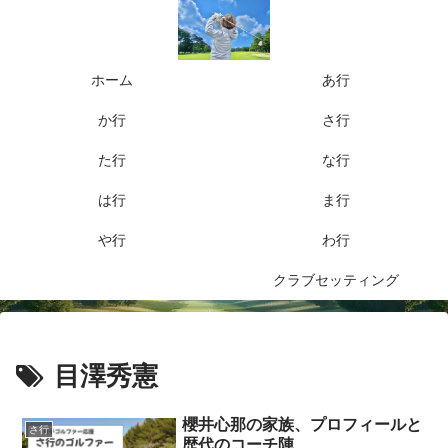
ホーム
あ行
か行
さ行
た行
な行
は行
ま行
や行
わ行
クラブセッティング
目澤秀憲
櫻井心那の家族、プロフィールと
さ行
歴代のコーチ陣