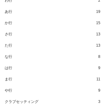
わ行
2
あ行
19
か行
15
さ行
13
た行
13
な行
8
は行
9
ま行
11
や行
9
クラブセッティング
3