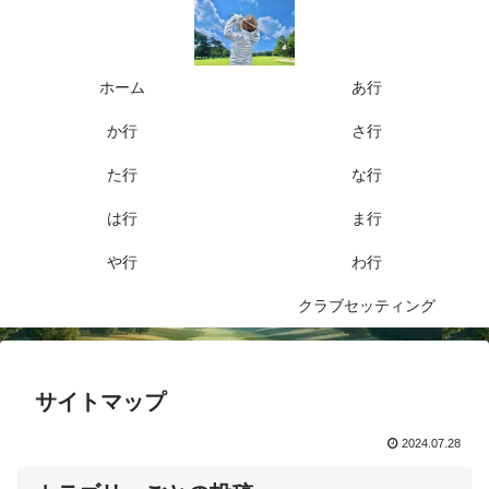
ホーム
あ行
か行
さ行
た行
な行
は行
ま行
や行
わ行
クラブセッティング
サイトマップ
2024.07.28