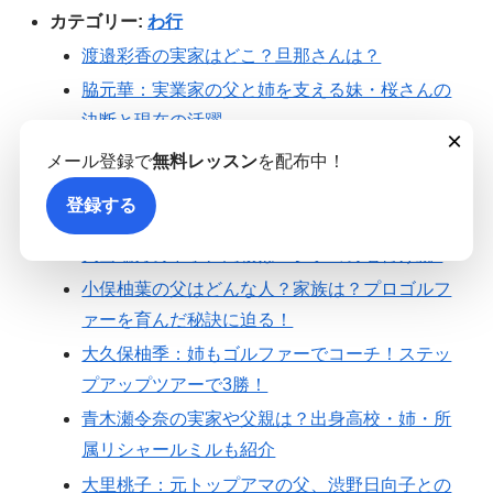
カテゴリー:
わ行
渡邉彩香の実家はどこ？旦那さんは？
脇元華：実業家の父と姉を支える妹・桜さんの
決断と現在の活躍
×
カテゴリー:
あ行
メール登録で
無料レッスン
を配布中！
伊藤愛華のプロフィールや高校は？プロテスト
登録する
トップ合格・所属も紹介
大出瑞月の中学、高校は？シブコの名付け親⁈
小俣柚葉の父はどんな人？家族は？プロゴルフ
ァーを育んだ秘訣に迫る！
大久保柚季：姉もゴルファーでコーチ！ステッ
プアップツアーで3勝！
青木瀬令奈の実家や父親は？出身高校・姉・所
属リシャールミルも紹介
大里桃子：元トップアマの父、渋野日向子との