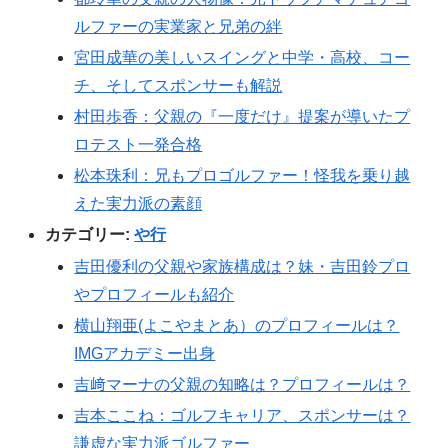
ルファーの実業家と兄弟の絆
宮田成華の美しいスイングと中学・高校、コー
チ、そしてスポンサーも解説
村田歩香：父親の『一度だけ』提案が導いたプ
ロテスト一発合格
松本珠利：兄もプロゴルファー！怪我を乗り越
えた実力派の素顔
カテゴリー:
や行
吉田優利の父親や家族構成は？妹・吉田鈴プロ
やプロフィールも紹介
横山翔亜(よこやまとあ）のプロフィールは？
IMGアカデミー出身
吉﨑マーナの父親の知略は？プロフィールは？
吉本ここね：ゴルフキャリア、スポンサーは？
謙虚な実力派ゴルファー