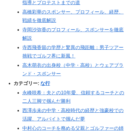
指導とプロテストまでの道
高橋彩華のスポンサー、プロフィール、経歴、
戦績を徹底解説
寺岡沙弥香のプロフィール、スポンサーを徹底
解説
寺西飛香留の学歴と驚異の飛距離：男子ツアー
挑戦でゴルフ界に新風！
高木萌衣の出身校（中学・高校）とウェアブラ
ンド・スポンサー
カテゴリー:
な行
永峰咲希：夫との10年愛、信頼するコーチとの
二人三脚で掴んだ勝利
西澤歩未の中学・高校時代の経歴と強豪校での
活躍、アルバイトで掴んだ夢
中村心のコーチを務める父親とゴルファーの姉