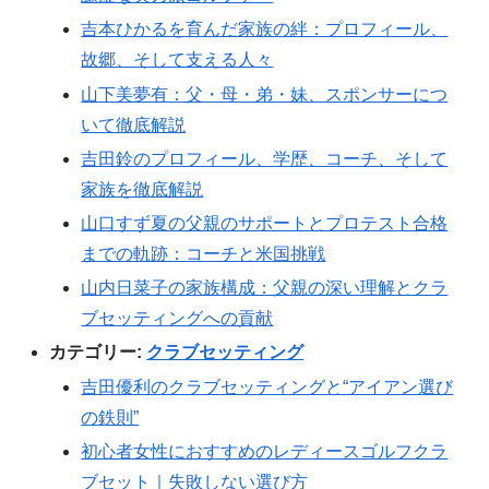
吉本ひかるを育んだ家族の絆：プロフィール、
故郷、そして支える人々
山下美夢有：父・母・弟・妹、スポンサーにつ
いて徹底解説
吉田鈴のプロフィール、学歴、コーチ、そして
家族を徹底解説
山口すず夏の父親のサポートとプロテスト合格
までの軌跡：コーチと米国挑戦
山内日菜子の家族構成：父親の深い理解とクラ
ブセッティングへの貢献
カテゴリー:
クラブセッティング
吉田優利のクラブセッティングと“アイアン選び
の鉄則”
初心者女性におすすめのレディースゴルフクラ
ブセット｜失敗しない選び方