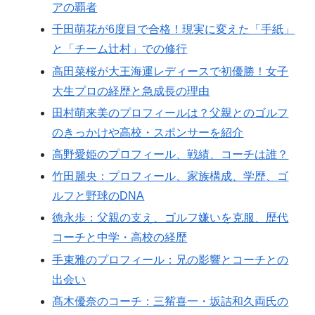
アの覇者
千田萌花が6度目で合格！現実に変えた「手紙」
と「チーム辻村」での修行
高田菜桜が大王海運レディースで初優勝！女子
大生プロの経歴と急成長の理由
田村萌来美のプロフィールは？父親とのゴルフ
のきっかけや高校・スポンサーを紹介
高野愛姫のプロフィール、戦績、コーチは誰？
竹田麗央：プロフィール、家族構成、学歴、ゴ
ルフと野球のDNA
徳永歩：父親の支え、ゴルフ嫌いを克服、歴代
コーチと中学・高校の経歴
手束雅のプロフィール：兄の影響とコーチとの
出会い
髙木優奈のコーチ：三觜喜一・坂詰和久両氏の