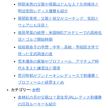
阿部未悠の父親や母親はどんな人？九州移住と
明治安田レディス優勝を紹介
尾関彩美悠：父親と祖父がコーチング、笑顔と
ウェアにも注目！
泉田琴菜の経歴：米国IMGアカデミーでの高校生
活とゴルフ開始時期
稲垣那奈子の学歴：中学・高校・早稲田大学で
培った文武両道の道
荒木優奈の家族やプロフィール、アマチュア時
代を支えた練習法と環境
荒川怜郁がフンドーキンレディースで初優勝！
プロフィールと経歴まとめ
カテゴリー:
か行
倉林紅の兄や父親は？資生堂JALレディス初優勝
の注目ルーキーを紹介