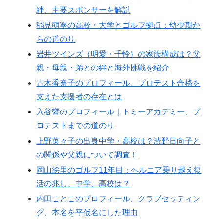
絆、主要スポンサーを解説
稲見萌寧の高校・大学とゴルフ拠点：幼少期か
らの道のり
岩井ツインズ（明愛・千怜）の家族構成は？父
親・母親・弟との絆と海外挑戦を紹介
青木香奈子のプロフィール、プロテスト合格を
支えた支援者の存在とは
入谷響のプロフィール｜トミーアカデミー、プ
ロテストまでの道のり
上野菜々子の出身中学・高校は？渋野日向子と
の関係や父親について調査！
岡山絵里のゴルフ11年目：ヘルニア乗り越え復
活の兆し、中学、高校は？
内田ことこのプロフィール、クラブセッティン
グ、本名を平仮名にした理由