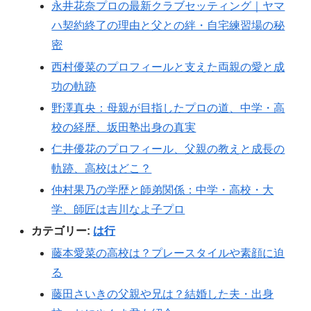
永井花奈プロの最新クラブセッティング｜ヤマ
ハ契約終了の理由と父との絆・自宅練習場の秘
密
西村優菜のプロフィールと支えた両親の愛と成
功の軌跡
野澤真央：母親が目指したプロの道、中学・高
校の経歴、坂田塾出身の真実
仁井優花のプロフィール、父親の教えと成長の
軌跡、高校はどこ？
仲村果乃の学歴と師弟関係：中学・高校・大
学、師匠は吉川なよ子プロ
カテゴリー:
は行
藤本愛菜の高校は？プレースタイルや素顔に迫
る
藤田さいきの父親や兄は？結婚した夫・出身