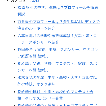
カテゴリー:
ま行
松原 柊亜の中学、高校は？プロフィールを徹底
解説
前多愛のプロフィールは？資生堂JALレディスで
注目のルーキーを紹介
六車日那乃の学歴や家族構成は？父親・姉・コ
ーチ・スポンサーを紹介
政田夢乃 ：家族、出身、スポンサー、弟のゴル
フ経歴も徹底解説
都玲華：父親、学歴、プロテスト、家族、スポ
ンサーを徹底解説
水木春花の学歴：中学・高校・大学とゴルフ以
外の特技、オタク趣味
都玲華の挑戦：中学・高校からプロテスト合
格、そしてスポンサー企業
都玲華の父親の人物像：元トップアマチュアゴ