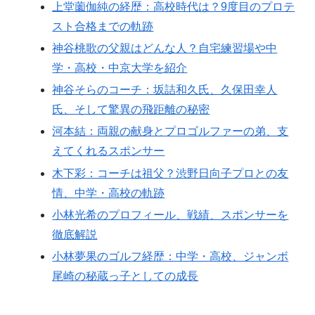
上堂薗伽純の経歴：高校時代は？9度目のプロテ
スト合格までの軌跡
神谷桃歌の父親はどんな人？自宅練習場や中
学・高校・中京大学を紹介
神谷そらのコーチ：坂詰和久氏、久保田幸人
氏、そして驚異の飛距離の秘密
河本結：両親の献身とプロゴルファーの弟、支
えてくれるスポンサー
木下彩：コーチは祖父？渋野日向子プロとの友
情、中学・高校の軌跡
小林光希のプロフィール、戦績、スポンサーを
徹底解説
小林夢果のゴルフ経歴：中学・高校、ジャンボ
尾崎の秘蔵っ子としての成長