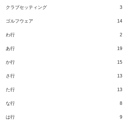
クラブセッティング
3
ゴルフウェア
14
わ行
2
あ行
19
か行
15
さ行
13
た行
13
な行
8
は行
9