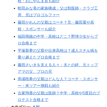
校・おにやんま君も紹介
蛭田みな美の家族構成：父は獣医師・クラブ工
房、兄はプロゴルファー
藤田かれんの父親はコーチ？兄・藤田翼や高
校・スポンサーも紹介
福田萌維の中学・高校はどこ？野球少女からプ
ロ合格まで
平塚新夢の父親や出身高校は？成人スチル病を
乗り越えたプロ合格まで
藤田さいきを支える人々：夫との絆、元トップ
アマの父、プロの兄
馬場咲希の父親はどんな人？コーチ・スポンサ
ー・米ツアー挑戦も紹介
古家翔香の父親は医師？中学・高校や5度目のプ
ロテスト合格まで