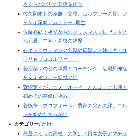
さくらパパとの関係を紹介
佐久間朱莉の家族：父親、ゴルファーの兄、ジ
ャンボ尾崎アカデミー1期生
佐藤心結：祖父からのクリスマスプレゼントと
地元愛、中学・高校の経歴
セキ・ユウティンの父親や母親は？妹セキ・ユ
ウリもプロゴルファー！
菅沼菜々の父の職業とコーチング：広場恐怖症
を支えるツアー転戦の絆
菅沼菜々がアニメ『オーイ！とんぼ』に出演！
初めての声優に挑戦！
菅楓華：プロフィール、農家の父との絆、ゴル
フを始めたきっかけ
カテゴリー:
た行
鳥居さくらの高校、大学は？日本女子アマチュ