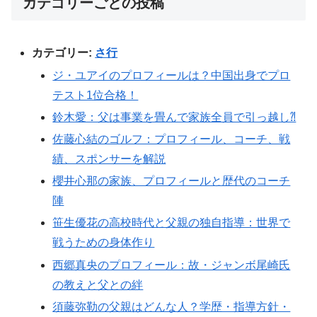
カテゴリーごとの投稿
カテゴリー:
さ行
ジ・ユアイのプロフィールは？中国出身でプロ
テスト1位合格！
鈴木愛：父は事業を畳んで家族全員で引っ越し⁈
佐藤心結のゴルフ：プロフィール、コーチ、戦
績、スポンサーを解説
櫻井心那の家族、プロフィールと歴代のコーチ
陣
笹生優花の高校時代と父親の独自指導：世界で
戦うための身体作り
西郷真央のプロフィール：故・ジャンボ尾崎氏
の教えと父との絆
須藤弥勒の父親はどんな人？学歴・指導方針・