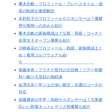
桑木志帆：プロフィール・プレースタイル・成
長の軌跡を徹底解説
木村彩子のプロフィールやスポンサーは？優勝
歴や復帰への歩みも紹介
桑木志帆の家族構成は？父親・母親・コーチと
全英女子オープン優勝を紹介
川崎春花のプロフィール・戦績・家族構成まと
め｜着用ゴルフウェアも紹
介
後藤未有：プラチナ世代の注目株！ツアー初勝
利へ駆ける笑顔の挑戦者
金澤志奈と申ジエの深い親交：共通のコーチの
存在
加藤麗奈の中学・高校やスポンサーは？大東建
託いい部屋ネットレディス初優勝も紹介