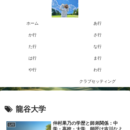
ホーム
あ行
か行
さ行
た行
な行
は行
ま行
や行
わ行
クラブセッティング
龍谷大学
仲村果乃の学歴と師弟関係：中
な行
学・高校・大学、師匠は吉川なよ