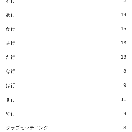
わ行
2
あ行
19
か行
15
さ行
13
た行
13
な行
8
は行
9
ま行
11
や行
9
クラブセッティング
3