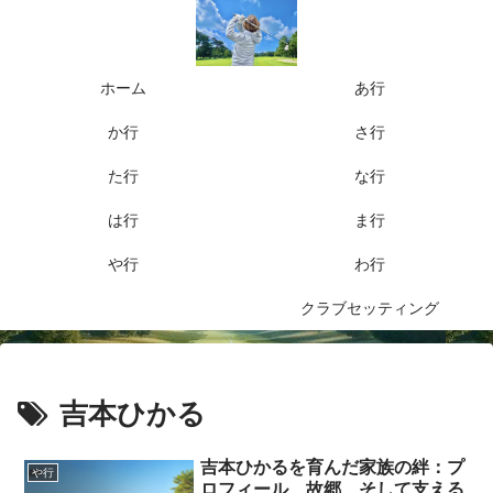
ホーム
あ行
か行
さ行
た行
な行
は行
ま行
や行
わ行
クラブセッティング
吉本ひかる
吉本ひかるを育んだ家族の絆：プ
や行
ロフィール、故郷、そして支える