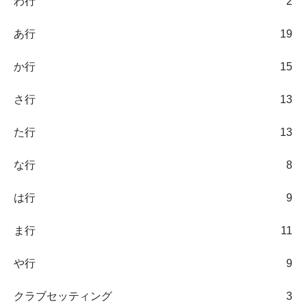
わ行
2
あ行
19
か行
15
さ行
13
た行
13
な行
8
は行
9
ま行
11
や行
9
クラブセッティング
3