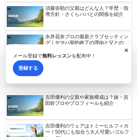
須藤弥勒の父親はどんな人？学歴・指
導方針・さくらパパとの関係を紹介
永井花奈プロの最新クラブセッティン
グ｜ヤマハ契約終了の理由と父との
×
絆・自宅練習場の秘密
メール登録で
無料レッスン
を配布中！
登録する
新着記事
吉田優利の父親や家族構成は？妹・吉
田鈴プロやプロフィールも紹介
吉田優利のウェアはトミーヒルフィガ
ー！50代にも似合う大人可愛いゴルフ