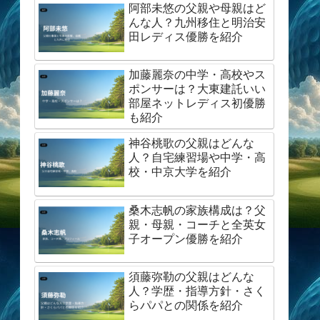
阿部未悠の父親や母親はど
んな人？九州移住と明治安
田レディス優勝を紹介
加藤麗奈の中学・高校やス
ポンサーは？大東建託いい
部屋ネットレディス初優勝
も紹介
神谷桃歌の父親はどんな
人？自宅練習場や中学・高
校・中京大学を紹介
桑木志帆の家族構成は？父
親・母親・コーチと全英女
子オープン優勝を紹介
須藤弥勒の父親はどんな
人？学歴・指導方針・さく
らパパとの関係を紹介