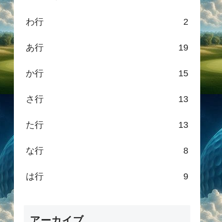
わ行
2
あ行
19
か行
15
さ行
13
た行
13
な行
8
は行
9
アーカイブ