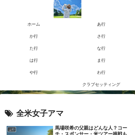
ホーム
あ行
か行
さ行
た行
な行
は行
ま行
や行
わ行
クラブセッティング
全米女子アマ
馬場咲希の父親はどんな人？コー
は行
チ・スポンサー・米ツアー挑戦も