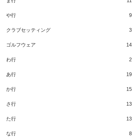
ま行
11
や行
9
クラブセッティング
3
ゴルフウェア
14
わ行
2
あ行
19
か行
15
さ行
13
た行
13
な行
8