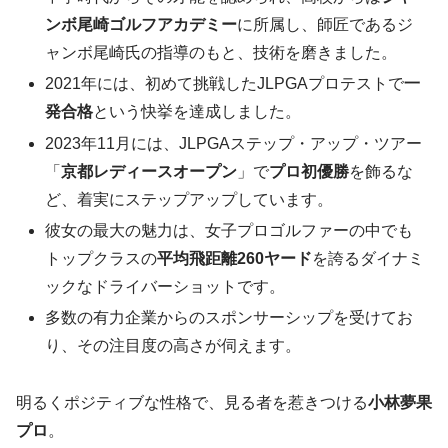
ンボ尾崎ゴルフアカデミー
に所属し、師匠であるジ
ャンボ尾崎氏の指導のもと、技術を磨きました。
2021年には、初めて挑戦したJLPGAプロテストで
一
発合格
という快挙を達成しました。
2023年11月には、JLPGAステップ・アップ・ツアー
「
京都レディースオープン
」で
プロ初優勝
を飾るな
ど、着実にステップアップしています。
彼女の最大の魅力は、女子プロゴルファーの中でも
トップクラスの
平均飛距離260ヤード
を誇るダイナミ
ックなドライバーショットです。
多数の有力企業からのスポンサーシップを受けてお
り、その注目度の高さが伺えます。
明るくポジティブな性格で、見る者を惹きつける
小林夢果
プロ
。