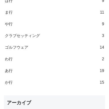
は行
9
ま行
11
や行
9
クラブセッティング
3
ゴルフウェア
14
わ行
2
あ行
19
か行
15
アーカイブ