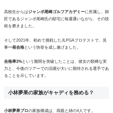
高校生からは
ジャンボ尾崎ゴルフアカデミー
に所属し、師
匠であるジャンボ尾崎氏の邸宅に毎週通いながら、その技
術を磨きました。
そして2021年、初めて挑戦したJLPGAプロテストで、見
事
一発合格
という快挙を成し遂げました。
合格率3%
という難関を突破したことは、彼女の類稀な実
力と、今後のツアーでの活躍が大いに期待される選手であ
ることを示しています。
小林夢果の家族がキャディを務める？
小林夢果プロ
の家族構成は、両親と姉の4人です。