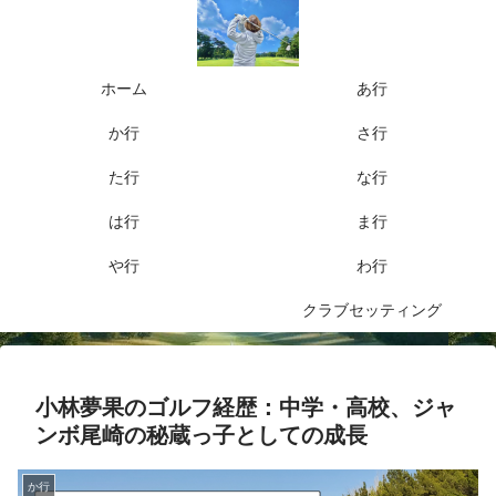
ホーム
あ行
か行
さ行
た行
な行
は行
ま行
や行
わ行
クラブセッティング
小林夢果のゴルフ経歴：中学・高校、ジャ
ンボ尾崎の秘蔵っ子としての成長
か行