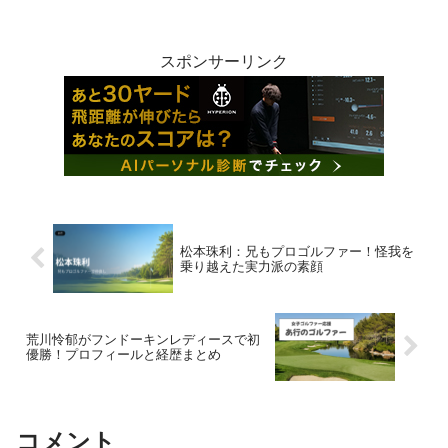
抜いた姿に、驚いた方も多いのではない
でしょうか。倉林紅は、2025年度の
JLPGAプロテスト...
スポンサーリンク
松本珠利：兄もプロゴルファー！怪我を
乗り越えた実力派の素顔
荒川怜郁がフンドーキンレディースで初
優勝！プロフィールと経歴まとめ
コメント