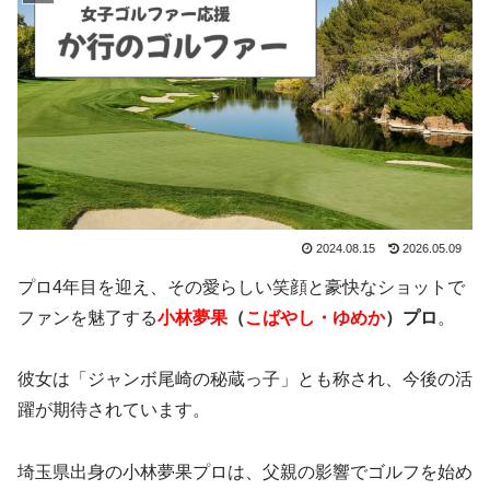
2024.08.15
2026.05.09
プロ4年目を迎え、その愛らしい笑顔と豪快なショットで
ファンを魅了する
小林夢果
（
こばやし・ゆめか
）プロ
。
彼女は「ジャンボ尾崎の秘蔵っ子」とも称され、今後の活
躍が期待されています。
埼玉県出身の小林夢果プロは、父親の影響でゴルフを始め