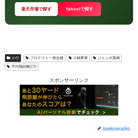
楽天市場で探す
Yahoo!で探す
か行
プロテスト一発合格
小林夢果
ジャンボ尾崎
平均飛距離270
スポンサーリンク
loveloveranko