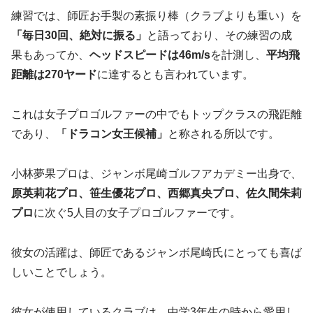
練習では、師匠お手製の素振り棒（クラブよりも重い）を
「毎日30回、絶対に振る」
と語っており、その練習の成
果もあってか、
ヘッドスピードは46m/s
を計測し、
平均飛
距離は270ヤード
に達するとも言われています。
これは女子プロゴルファーの中でもトップクラスの飛距離
であり、
「ドラコン女王候補」
と称される所以です。
小林夢果プロは、ジャンボ尾崎ゴルフアカデミー出身で、
原英莉花プロ、笹生優花プロ、西郷真央プロ、佐久間朱莉
プロ
に次ぐ5人目の女子プロゴルファーです。
彼女の活躍は、師匠であるジャンボ尾崎氏にとっても喜ば
しいことでしょう。
彼女が使用しているクラブは、中学3年生の時から愛用し