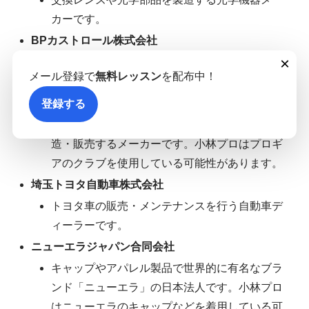
カーです。
BPカストロール株式会社
×
潤滑油ブランド「カストロール」を展開する企
メール登録で
無料レッスン
を配布中！
業で、自動車用オイルなどで知られています。
株式会社プロギア
登録する
ゴルフ用品（ゴルフクラブ、ウェアなど）を製
造・販売するメーカーです。小林プロはプロギ
アのクラブを使用している可能性があります。
埼玉トヨタ自動車株式会社
トヨタ車の販売・メンテナンスを行う自動車デ
ィーラーです。
ニューエラジャパン合同会社
キャップやアパレル製品で世界的に有名なブラ
ンド「ニューエラ」の日本法人です。小林プロ
はニューエラのキャップなどを着用している可