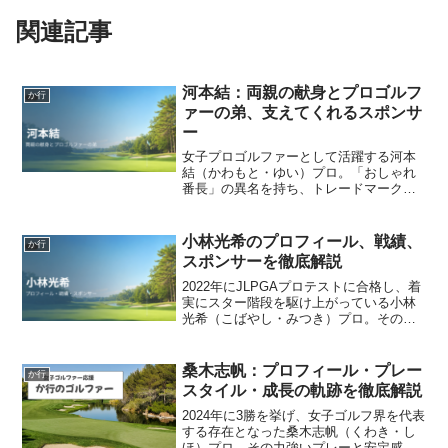
関連記事
河本結：両親の献身とプロゴルフ
か行
ァーの弟、支えてくれるスポンサ
ー
女子プロゴルファーとして活躍する河本
結（かわもと・ゆい）プロ。「おしゃれ
番長」の異名を持ち、トレードマークの
KOSEロゴ入りリボンも印象的です。河
本結プロのウェアも注目されています河
本結プロは「おしゃれ番長」とも呼ばれ
小林光希のプロフィール、戦績、
か行
るほど、ゴルフウェアの...
スポンサーを徹底解説
2022年にJLPGAプロテストに合格し、着
実にスター階段を駆け上がっている小林
光希（こばやし・みつき）プロ。その愛
らしい笑顔と親しみやすいキャラクター
で多くのファンを魅了していますが、近
年の進化には目を見張るものがありま
桑木志帆：プロフィール・プレー
か行
す。2024年は年...
スタイル・成長の軌跡を徹底解説
2024年に3勝を挙げ、女子ゴルフ界を代表
する存在となった桑木志帆（くわき・し
ほ）プロ。その力強いプレーと安定感の