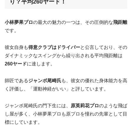
り？平均260ヤード！
小林夢果プロ
の最大の魅力の一つは、その圧倒的な
飛距離
です。
彼女自身も
得意クラブはドライバー
と公言しており、その
ダイナミックなスイングから繰り出される平均飛距離は
260ヤード
に達します。
師匠である
ジャンボ尾崎氏
も、彼女の優れた身体能力を高
く評価し、「運動神経がいい」と評しています。
ジャンボ尾崎氏の門下生には、
原英莉花プロ
のような飛ば
し屋が多く、小林夢果プロも原プロを憧れの先輩として目
標にしています。