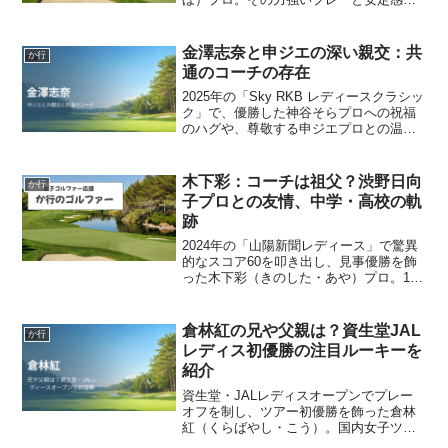
あるゴルフは、多くのファンを魅了して
います。ここまで成長してきた背景に
は、日々の努力はもちろん、周囲の温か
金澤志奈と申ジエの深い親交：共
か行
い支えがありました。...
通のコーチの存在
2025年の「Sky RKB レディースクラシッ
ク」で、優勝した神谷そらプロへの祝福
のハグや、尊敬する申ジエプロとの温か
い交流を見せ、そのスポーツマンシップ
が話題となった金澤志奈（かなざわ・し
な）プロ。そんな金澤志奈プロが2025年
木下彩：コーチは祖父？渋野日向
か行
９月、地...
子プロとの友情、中学・高校の軌
跡
2024年の「山陽新聞レディース」で驚異
的なスコア60を叩き出し、見事優勝を飾
った木下彩（きのした・あや）プロ。12
バーディを奪う圧巻のプレーで大きな注
目を集めました。今回は、木下彩プロの
詳しいプロフィールから、中学・高校時
倉林紅の兄や父親は？資生堂JAL
か行
代の歩み、そして...
レディス初優勝の注目ルーキーを
紹介
資生堂・JALレディスオープンでプレー
オフを制し、ツアー初優勝を飾った倉林
紅（くらばやし・こう）。国内女子ツア
ー史上最多となる7人のプレーオフを勝ち